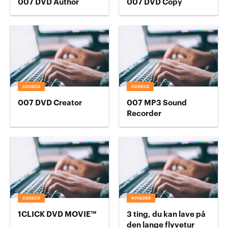
007 DVD Author
007 DVD Copy
CODECS
CODECS
007 DVD Creator
007 MP3 Sound
Recorder
CODECS
NYHEDER
1CLICK DVD MOVIE™
3 ting, du kan lave på
den lange flyvetur