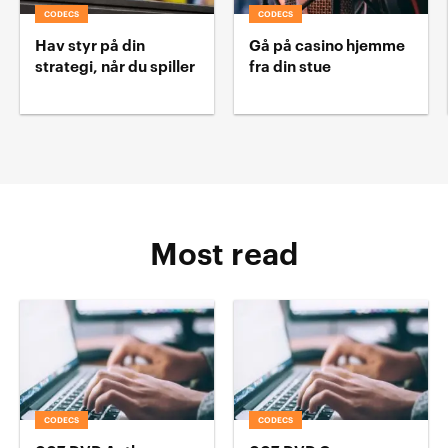
CODECS
CODECS
Hav styr på din
Gå på casino hjemme
strategi, når du spiller
fra din stue
Most read
CODECS
CODECS