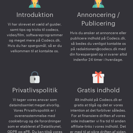
Introduktion
Annoncering /
Publicering
Vi har skrevet et væld af guider,
samt tips og tricks til codecs,
Hvis du ønsker at annoncere eller
video/film, softwareprogrammer
publicere indhold på Codecs.dk,
og meget mere på Codecs.dk.
så bedes du venligst kontakte os
Hvis du har spørgsmål, så er du
på
redaktionen@codecs.dk
med
velkommen til at kontakte os.
din forespørgsel og vi svarer altid
indenfor 24 timer i hverdage.
Privatlivspolitik
Gratis indhold
Vi tager vores ansvar som
Alt indhold på Codecs.dk er
dataindsamlet meget alvorlig.
gratis at tilgå og det er vores
Vores Privatlivspolitik er i
intention at det forbliver således.
overensstemmelse med
For at finansiere driften af vores
cookiebrug og de forordninger
side indsætter vi fra tid til anden
som er etableret af Datatilsynet,
affiliate-links i vores indhold. Det
GDPR og ePR. Du kan tilgå vores
er med til at sikre driften af siden,