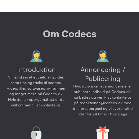
Om Codecs
Introduktion
Annoncering /
Vi har skrevet et væld af guider,
Publicering
samt tips og tricks til codecs,
Hvis du ønsker at annoncere eller
video/film, softwareprogrammer
publicere indhold på Codecs.dk,
og meget mere på Codecs.dk.
så bedes du venligst kontakte os
Hvis du har spørgsmål, så er du
på
redaktionen@codecs.dk
med
velkommen til at kontakte os.
din forespørgsel og vi svarer altid
indenfor 24 timer i hverdage.