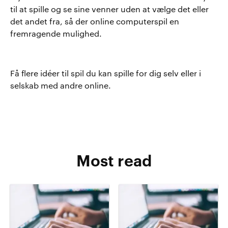
til at spille og se sine venner uden at vælge det eller
det andet fra, så der online computerspil en
fremragende mulighed.
Få flere idéer til spil du kan spille for dig selv eller i
selskab med andre online.
Most read