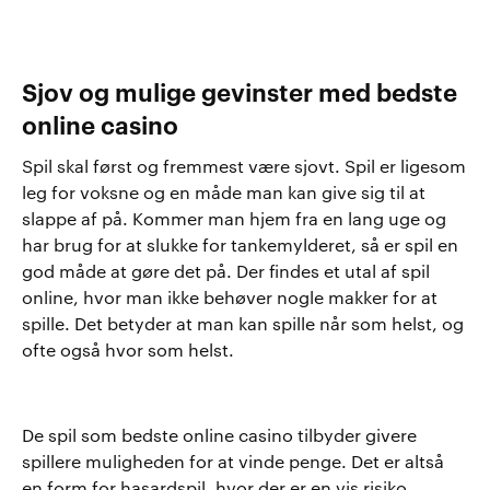
Sjov og mulige gevinster med bedste
online casino
Spil skal først og fremmest være sjovt. Spil er ligesom
leg for voksne og en måde man kan give sig til at
slappe af på. Kommer man hjem fra en lang uge og
har brug for at slukke for tankemylderet, så er spil en
god måde at gøre det på. Der findes et utal af spil
online, hvor man ikke behøver nogle makker for at
spille. Det betyder at man kan spille når som helst, og
ofte også hvor som helst.
De spil som bedste online casino tilbyder givere
spillere muligheden for at vinde penge. Det er altså
en form for hasardspil, hvor der er en vis risiko