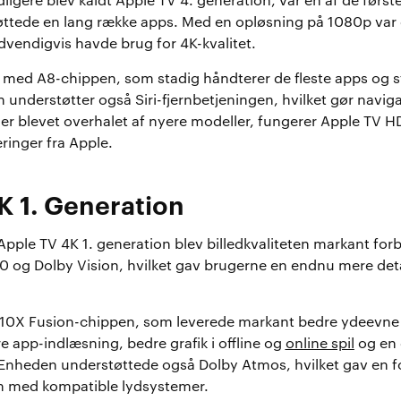
ligere blev kaldt Apple TV 4. generation, var en af de først
ttede en lang række apps. Med en opløsning på 1080p var 
dvendigvis havde brug for 4K-kvalitet.
 med A8-chippen, som stadig håndterer de fleste apps og s
 understøtter også Siri-fjernbetjeningen, hvilket gør navi
 er blevet overhalet af nyere modeller, fungerer Apple TV H
inger fra Apple.
K 1. Generation
Apple TV 4K 1. generation blev billedkvaliteten markant fo
 og Dolby Vision, hvilket gav brugerne en endnu mere detalj
A10X Fusion-chippen, som leverede markant bedre ydeevne
e app-indlæsning, bedre grafik i offline og
online spil
og en 
 Enheden understøttede også Dolby Atmos, hvilket gav en f
m med kompatible lydsystemer.