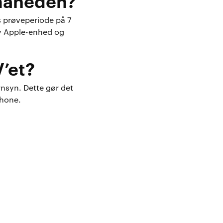
måneden?
s prøveperiode på 7
ny Apple-enhed og
’et?
rnsyn. Dette gør det
Phone.