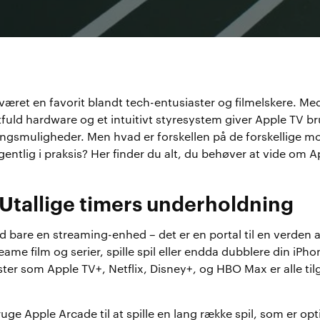
æret en favorit blandt tech-entusiaster og filmelskere. Me
tfuld hardware og et intuitivt styresystem giver Apple TV br
ngsmuligheder. Men hvad er forskellen på de forskellige mo
entlig i praksis? Her finder du alt, du behøver at vide om A
 Utallige timers underholdning
 bare en streaming-enhed – det er en portal til en verden 
eame film og serier, spille spil eller endda dubblere din iP
ter som Apple TV+, Netflix, Disney+, og HBO Max er alle til
ge Apple Arcade til at spille en lang række spil, som er opti