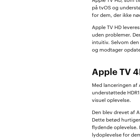
Apple TV HD, som tid
på tvOS og understø
for dem, der ikke nø
Apple TV HD leveres
uden problemer. Den
intuitiv. Selvom den
og modtager opdater
Apple TV 4
Med lanceringen af 
understøttede HDR10
visuel oplevelse.
Den blev drevet af 
Dette betød hurtiger
flydende oplevelse.
lydoplevelse for de