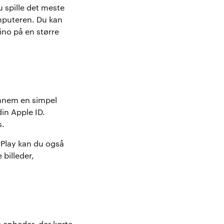
u spille det meste
omputeren. Du kan
ino på en større
ennem en simpel
in Apple ID.
s.
rPlay kan du også
 billeder,