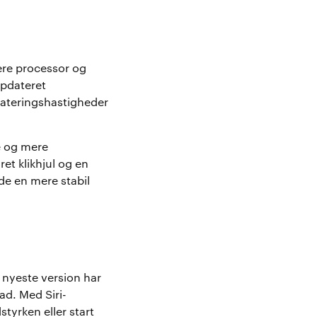
ere processor og
opdateret
dateringshastigheder
e og mere
et klikhjul og en
ede en mere stabil
nyeste version har
d. Med Siri-
tyrken eller start