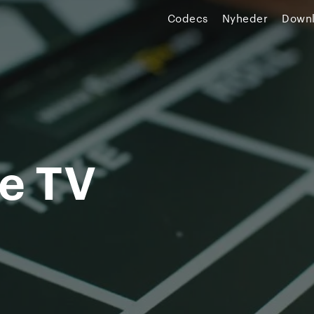
Codecs
Nyheder
Down
e TV