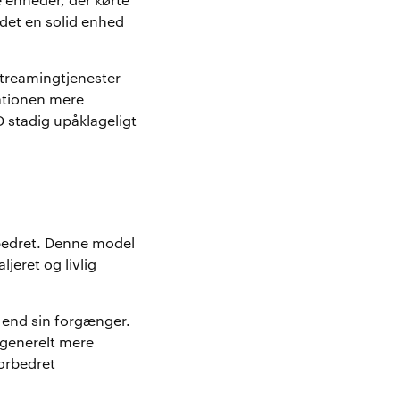
e enheder, der kørte
det en solid enhed
treamingtjenester
gationen mere
D stadig upåklageligt
rbedret. Denne model
eret og livlig
 end sin forgænger.
generelt mere
orbedret