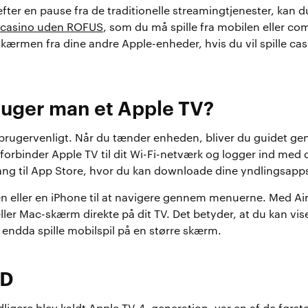
efter en pause fra de traditionelle streamingtjenester, kan d
 i casino uden ROFUS
, som du må spille fra mobilen eller c
kærmen fra dine andre Apple-enheder, hvis du vil spille cas
uger man et Apple TV?
t brugervenligt. Når du tænder enheden, bliver du guidet g
orbinder Apple TV til dit Wi-Fi-netværk og logger ind med d
ang til App Store, hvor du kan downloade dine yndlingsapp
en eller en iPhone til at navigere gennem menuerne. Med Ai
ller Mac-skærm direkte på dit TV. Det betyder, at du kan vise
 endda spille mobilspil på en større skærm.
HD