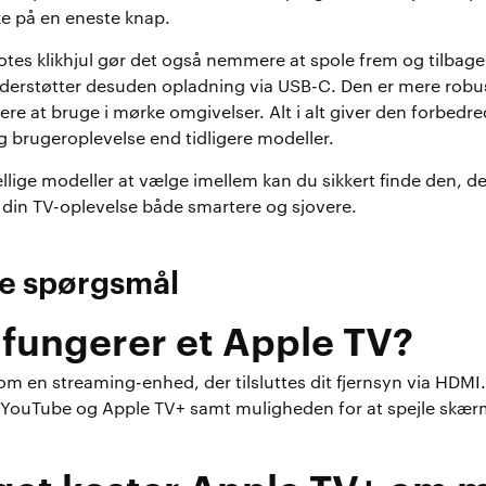
ke på en eneste knap.
tes klikhjul gør det også nemmere at spole frem og tilbage i
derstøtter desuden opladning via USB-C. Den er mere robus
ere at bruge i mørke omgivelser. Alt i alt giver den forbedre
 brugeroplevelse end tidligere modeller.
ellige modeller at vælge imellem kan du sikkert finde den, de
 din TV-oplevelse både smartere og sjovere.
de spørgsmål
fungerer et Apple TV?
m en streaming-enhed, der tilsluttes dit fjernsyn via HDMI
x, YouTube og Apple TV+ samt muligheden for at spejle skær