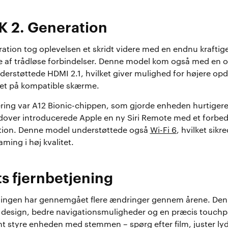
K 2. Generation
ation tog oplevelsen et skridt videre med en endnu kraftig
e af trådløse forbindelser. Denne model kom også med en 
derstøttede HDMI 2.1, hvilket giver mulighed for højere op
itet på kompatible skærme.
ring var A12 Bionic-chippen, som gjorde enheden hurtiger
dover introducerede Apple en ny Siri Remote med et forbedr
ation. Denne model understøttede også
Wi-Fi 6
, hvilket sikr
ming i høj kvalitet.
s fjernbetjening
ningen har gennemgået flere ændringer gennem årene. Den 
design, bedre navigationsmuligheder og en præcis touchpa
 styre enheden med stemmen – spørg efter film, juster lyds