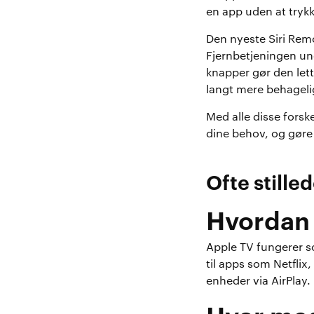
en app uden at tryk
Den nyeste Siri Remo
Fjernbetjeningen un
knapper gør den lett
langt mere behagelig
Med alle disse forsk
dine behov, og gøre
Ofte stille
Hvordan 
Apple TV fungerer so
til apps som Netfli
enheder via AirPlay.