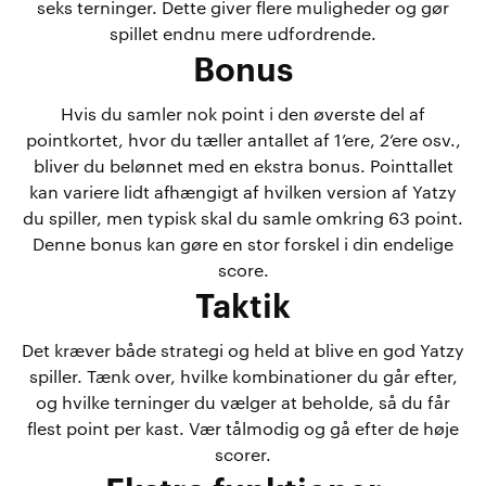
seks terninger. Dette giver flere muligheder og gør
spillet endnu mere udfordrende.
Bonus
Hvis du samler nok point i den øverste del af
pointkortet, hvor du tæller antallet af 1’ere, 2’ere osv.,
bliver du belønnet med en ekstra bonus. Pointtallet
kan variere lidt afhængigt af hvilken version af Yatzy
du spiller, men typisk skal du samle omkring 63 point.
Denne bonus kan gøre en stor forskel i din endelige
score.
Taktik
Det kræver både strategi og held at blive en god Yatzy
spiller. Tænk over, hvilke kombinationer du går efter,
og hvilke terninger du vælger at beholde, så du får
flest point per kast. Vær tålmodig og gå efter de høje
scorer.