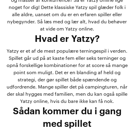
og masser af konkurrence? Så er Yatzy online lige
noget for dig! Dette klassiske Yatzy spil glæder folk i
alle aldre, uanset om du er en erfaren spiller eller
nybegynder. Så læs med og lær alt, hvad du behøver
at vide om Yatzy online.
Hvad er Yatzy?
Yatzy er et af de mest populære terningespil i verden.
Spillet går ud på at kaste fem eller seks terninger og
opnå forskellige kombinationer for at score så mange
point som muligt. Det er en blanding af held og
strategi, der gør spillet både spændende og
udfordrende. Mange spiller det på campingturen, når
der skal hygges med familien, men du kan også
spille
Yatzy online
, hvis du bare ikke kan få nok.
Sådan kommer du i gang
med spillet