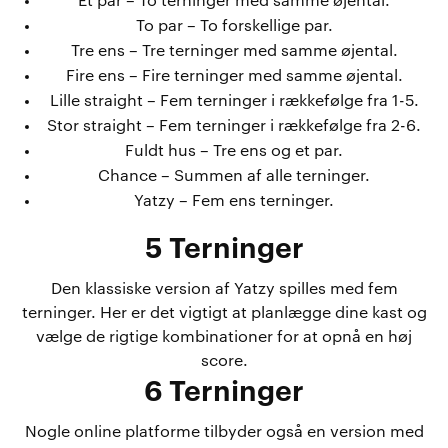
Et par – To terninger med samme øjental.
To par – To forskellige par.
Tre ens – Tre terninger med samme øjental.
Fire ens – Fire terninger med samme øjental.
Lille straight – Fem terninger i rækkefølge fra 1-5.
Stor straight – Fem terninger i rækkefølge fra 2-6.
Fuldt hus – Tre ens og et par.
Chance – Summen af alle terninger.
Yatzy – Fem ens terninger.
5 Terninger
Den klassiske version af Yatzy spilles med fem
terninger. Her er det vigtigt at planlægge dine kast og
vælge de rigtige kombinationer for at opnå en høj
score.
6 Terninger
Nogle online platforme tilbyder også en version med