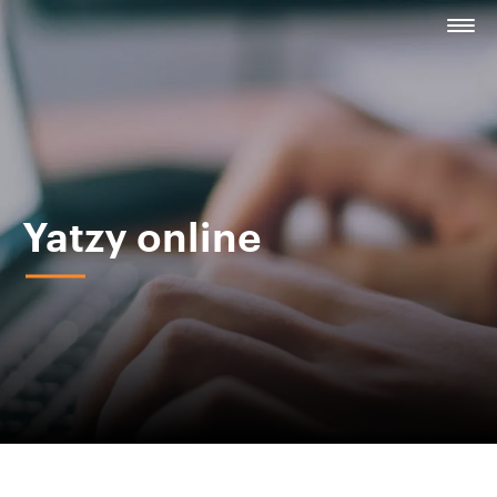
Yatzy online