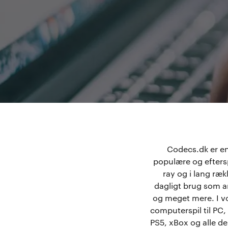
Codecs.dk er en
populære og efterspu
ray og i lang ræ
dagligt brug som a
og meget mere. I vo
computerspil til PC
PS5, xBox og alle de