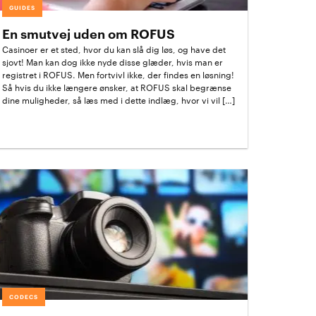
GUIDES
En smutvej uden om ROFUS
Casinoer er et sted, hvor du kan slå dig løs, og have det
sjovt! Man kan dog ikke nyde disse glæder, hvis man er
registret i ROFUS. Men fortvivl ikke, der findes en løsning!
Så hvis du ikke længere ønsker, at ROFUS skal begrænse
dine muligheder, så læs med i dette indlæg, hvor vi vil […]
CODECS