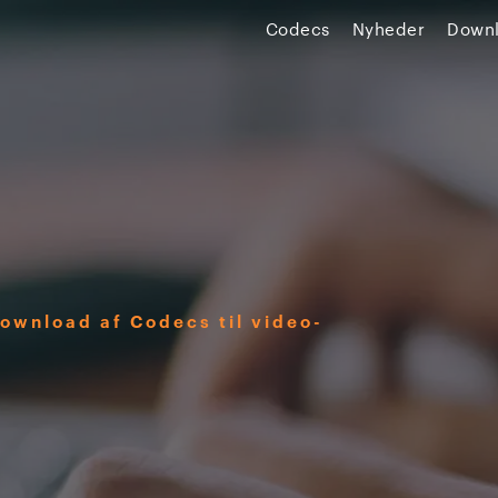
Codecs
Nyheder
Down
ownload af Codecs til video-