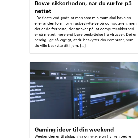
Bevar sikkerheden, når du surfer på
nettet
De fleste ved godt, at man som minimum skal have en
eller anden form for virusbeskyttelse på computeren, men
det er de færreste, der tænker på, at computersikkerhed
er så meget mere end bare beskyttelse fra virusser. Det er
nemlig lige så vigtigt, at du beskytter din computer, som
du ville beskytte dit hjem. […]
Gaming ideer til din weekend
Weekenden er til afslapning og hygge og hvilken bedre