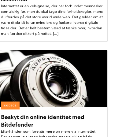
Internettet er en velsignelse, der har forbundet mennesker
som aldrig før, men du skal tage dine forholdsregler, mens
du færdes på det store world wide web. Det gælder om at
være ét skridt foran svindlere og fuskere i vores digitale
tidsalder. Det er helt bestem værd at tænke over, hvordan
man færdes sikkert på nettet, […]
CODECS
Beskyt din online identitet med
Bitdefender
Efterhånden som foregår mere og mere via internettet.